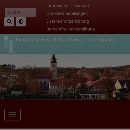
Direkt
Fußbereichsmenü
Impressum
Kontakt
zum
Cookie-Einstellungen
Suche
Inhalt
Datenschutzerklärung
Barrierefreiheitserklärung
Evangelische Kirchengemeinde Trautskirchen
Hauptnavigation