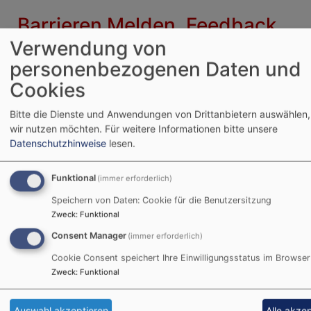
Barrieren Melden, Feedback
und Kontaktangaben
Verwendung von
personenbezogenen Daten und
Sind Ihnen Barrieren beim Zugang zu Inhalten auf
Cookies
www.trautskirchen-evangelisch.de aufgefallen?
Dann können Sie sich gerne bei uns melden. Wir
Bitte die Dienste und Anwendungen von Drittanbietern auswählen,
freuen uns auf Ihr Feedback und bemühen uns, die
wir nutzen möchten.
Für weitere Informationen bitte unsere
Datenschutzhinweise
lesen.
gemeldeten Barrieren in Rahmen der technischen
und wirtschaftlichen Möglichkeiten schnellstmöglich
zu beheben. Bitte teilen Sie uns mit, auf welche
Funktional
(immer erforderlich)
Seite und bei welcher Funktion Sie auf Barrieren
Speichern von Daten: Cookie für die Benutzersitzung
gestoßen sind. Kopieren Sie hierfür einfach den Link
Zweck
:
Funktional
aus der Adresszeile Ihres Browsers. Sie können uns
Consent Manager
(immer erforderlich)
über folgende Wege Barrieren melden:
Cookie Consent speichert Ihre Einwilligungsstatus im Browser
Falls Sie keine zufriedenstellende Antwort auf Ihre
Zweck
:
Funktional
Anfrage zur Barrierefreiheit erhalten, haben Sie die
Möglichkeit, sich an die Schlichtungsstelle nach § 16
Auswahl akzeptieren
Alle akze