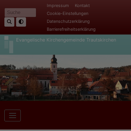
Direkt
Fußbereichsmenü
Impressum
Kontakt
zum
Cookie-Einstellungen
Suche
Inhalt
Datenschutzerklärung
Barrierefreiheitserklärung
Evangelische Kirchengemeinde Trautskirchen
Hauptnavigation