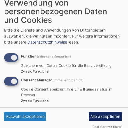
Verwendung von
personenbezogenen Daten
In der Regel feiern
und Cookies
wir jeden 1. und 3.
Sonntag um 9.00
Bitte die Dienste und Anwendungen von Drittanbietern
Uhr und am 2. und
auswählen, die wir nutzen möchten.
Für weitere Informationen
4. Sonntag im
bitte unsere
Datenschutzhinweise
lesen.
Monat um 10.00
Uhr in der
St.
Funktional
(immer erforderlich)
Laurentius-Kirche
Speichern von Daten: Cookie für die Benutzersitzung
Gottesdienste.
Zweck
:
Funktional
Andachten und
Consent Manager
(immer erforderlich)
Gottesdienste im
Cookie Consent speichert Ihre Einwilligungsstatus im
öffentlich-
Browser
rechtlichen Hörfunk und Fernsehen in Bayern:
Zweck
:
Funktional
https://www.evangelisch-im-br.de
Auswahl akzeptieren
Alle akzeptieren
https://www.br.de/themen/religion
Realisiert mit Klaro!