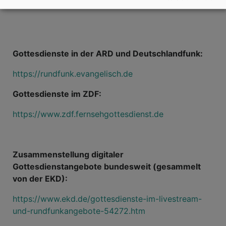
Gottesdienste in der ARD und Deutschlandfunk:
https://rundfunk.evangelisch.de
Gottesdienste im ZDF:
https://www.zdf.fernsehgottesdienst.de
Zusammenstellung digitaler
Gottesdienstangebote bundesweit (gesammelt
von der EKD):
https://www.ekd.de/gottesdienste-im-livestream-
und-rundfunkangebote-54272.htm