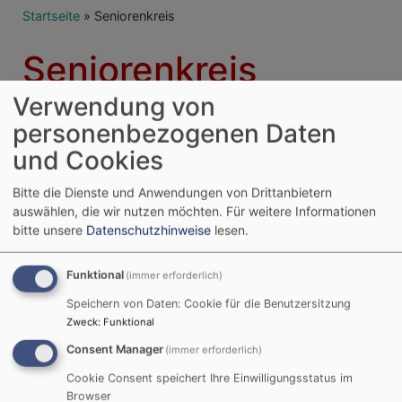
Breadcrumb
Startseite
Seniorenkreis
Seniorenkreis
Verwendung von
personenbezogenen Daten
Ansprechpartner für den Seniorenkreis:
und Cookies
Elke Jakob
, Tel. 09107-359
Inge Stocker
, Tel. 9107-924070
Bitte die Dienste und Anwendungen von Drittanbietern
auswählen, die wir nutzen möchten.
Für weitere Informationen
bitte unsere
Datenschutzhinweise
lesen.
Funktional
(immer erforderlich)
Nächste Veranstaltungen
Speichern von Daten: Cookie für die Benutzersitzung
Zweck
:
Funktional
So, 9.8. 10 Uhr
Consent Manager
(immer erforderlich)
Gottesdienst
Pfrin. Rebecca Schüler
Cookie Consent speichert Ihre Einwilligungsstatus im
Neuhof
St. Thomaskirche
Browser