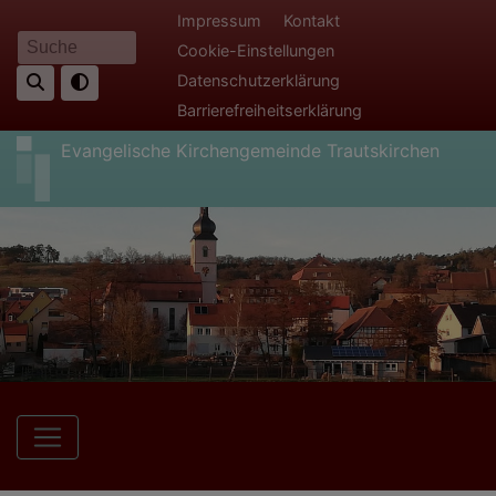
Direkt
Fußbereichsmenü
Impressum
Kontakt
zum
Cookie-Einstellungen
Suche
Inhalt
Datenschutzerklärung
Barrierefreiheitserklärung
Evangelische Kirchengemeinde Trautskirchen
Hauptnavigation